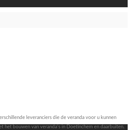
erschillende leveranciers die de veranda voor u kunnen
 het bouwen van veranda’s in Doetinchem en daarbuiten.