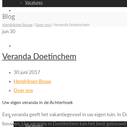
Vacatures
Recente projecten
Blog
Hendriksen Bouw
/
Over ons
/
Veranda Doetinchem
jun
30
Video
Veranda Doetinchem
30 juni 2017
Nieuws
Hendriksen Bouw
Over ons
Uw eigen veranda in de Achterhoek
Een veranda geeft het vakantiegevoel in uw eigen tuin. In 
Contact
bouwen. Uw veranda in Doetinchem kan het best gebouwd w
Vacatures