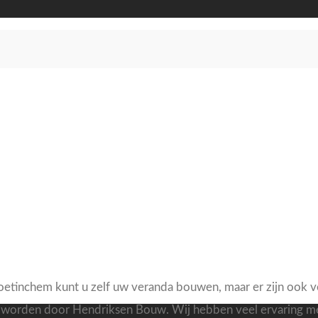
Doetinchem kunt u zelf uw veranda bouwen, maar er zijn ook v
orden door Hendriksen Bouw. Wij hebben veel ervaring met