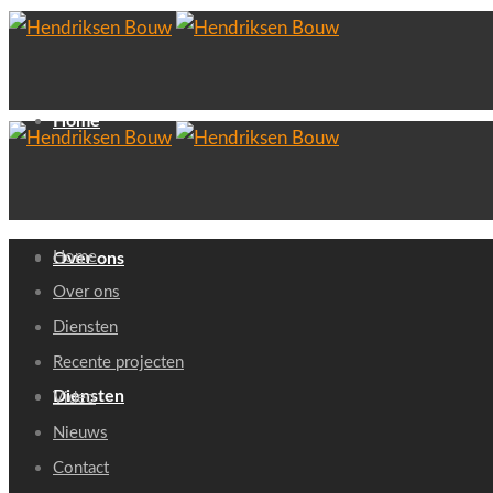
Home
Home
Over ons
Over ons
Diensten
Recente projecten
Diensten
Video
Nieuws
Contact