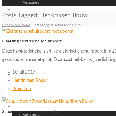
Vacatures
Recente projecten
Posts Tagged: Hendriksen Bouw
Hendriksen Bouw
/
Posts Tagged Hendriksen Bouw
Plaatsing elektrische schuifpoort
Video
Deze karakteristieke, sierlijke elektrische schuifpoort is 
gestukadoorde smet-plint. Daarnaast hebben wij verlichting
10 juli 2017
Nieuws
Hendriksen Bouw
Projecten
Contact
Schuur van zwart Zweeds rabat
Vacatures