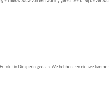
g en nieuwbouw van een woning gerealiseerd. Bij de verbouw
Eurokit in Dinxperlo gedaan. We hebben een nieuwe kantoorr