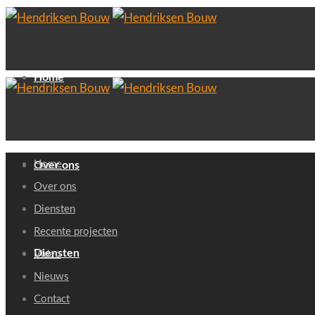
Home
Home
Over ons
Over ons
Diensten
Recente projecten
Diensten
Video
Nieuws
Contact