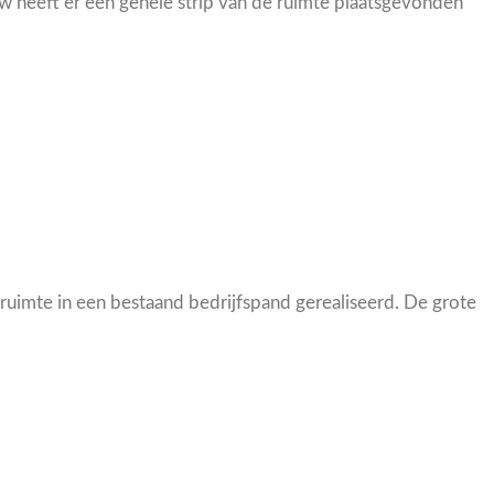
 heeft er een gehele strip van de ruimte plaatsgevonden
uimte in een bestaand bedrijfspand gerealiseerd. De grote