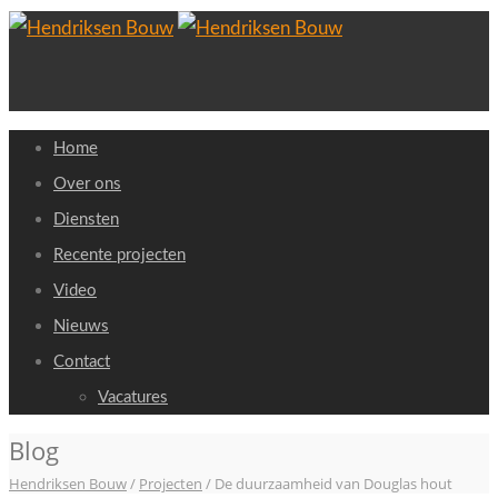
Home
Over ons
Diensten
Recente projecten
Video
Nieuws
Contact
Vacatures
Blog
Hendriksen Bouw
/
Projecten
/
De duurzaamheid van Douglas hout