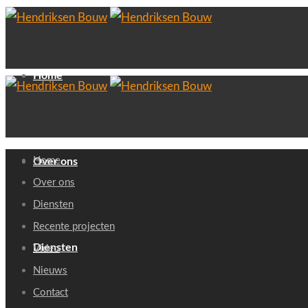
Home
Home
Over ons
Over ons
Diensten
Recente projecten
Diensten
Video
Nieuws
Contact