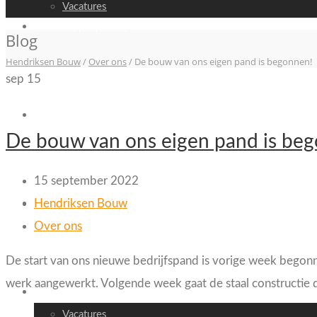
Vacatures
Recente projecten
Blog
Hendriksen Bouw
/
Over ons
/
De bouw van ons eigen pand is begonnen!
sep
15
Video
De bouw van ons eigen pand is be
15 september 2022
Nieuws
Hendriksen Bouw
Over ons
De start van ons nieuwe bedrijfspand is vorige week begon
werk aangewerkt. Volgende week gaat de staal constructie d
Contact
Vacatures