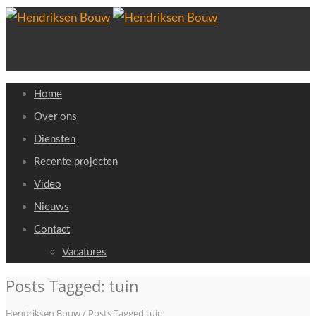
Home
Over ons
Diensten
Recente projecten
Video
Nieuws
Contact
Vacatures
Posts Tagged: tuin
Hendriksen Bouw
/
Posts Tagged tuin