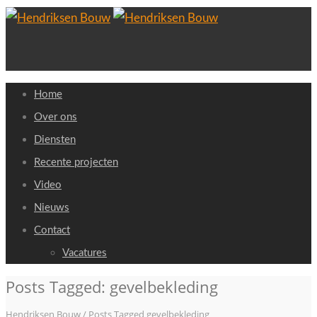
Home
Over ons
Diensten
Recente projecten
Video
Nieuws
Contact
Vacatures
Posts Tagged: gevelbekleding
Hendriksen Bouw
/
Posts Tagged gevelbekleding