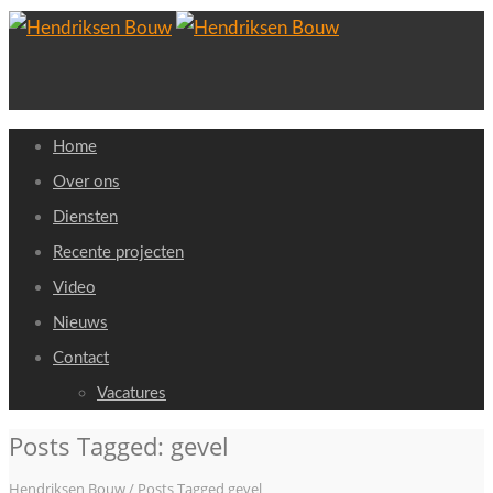
Home
Over ons
Diensten
Recente projecten
Video
Nieuws
Contact
Vacatures
Posts Tagged: gevel
Hendriksen Bouw
/
Posts Tagged gevel