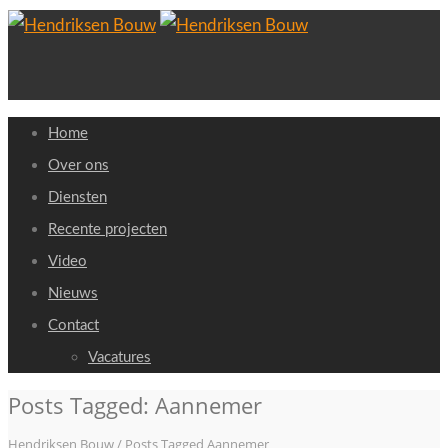
Home
Over ons
Diensten
Recente projecten
Video
Nieuws
Contact
Vacatures
Posts Tagged: Aannemer
Hendriksen Bouw
/
Posts Tagged Aannemer