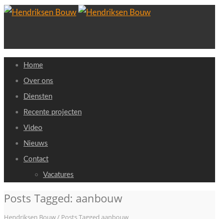
Home
Over ons
Diensten
Recente projecten
Video
Nieuws
Contact
Vacatures
Posts Tagged: aanbouw
Hendriksen Bouw
/
Posts Tagged aanbouw